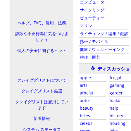
コンピューター
サイクリング
ビューティー
ヘルプ、FAQ、濫用、法務
マリン
ライティング / 編集 / 翻訳
詐欺や不正行為に気をつけま
しょう
携帯 / モバイル
健康 / ウェルビーイング
個人の安全に関するヒント
耕作・園芸
☕
ディスカッショ
apple
frugal
クレイグズリストについて
arts
gaming
クレイグズリスト厳選
atheist
garden
autos
haiku
クレイグリストは雇用してい
ます
beauty
help
bikes
history
新着情報
celebs
housing
システム ステータス
comp
jobs