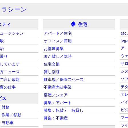
・ラシーン
🏠
ニティ
住宅
ュージシャン
アパート／住宅
etc 
lega
般
オフィス／商用
ア
治
お部屋募集
ウ
乗り
また貸し／臨時
サ
しています
住宅交換
シ
方ニュース
貸し別荘
ソフ
句言い放題
駐車場／保管スペース
テク
育の仕事
不動産売却事業
テ
部屋／シェア
ビス
バ
募集：アパート
財務
ビジ
募集：転貸 / 一時貸し
作業／移動
マ
募集：不動産
自動車
ラ