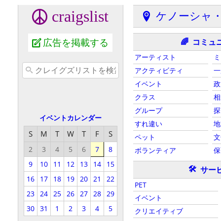
craigslist
ケノーシャ
広告を掲載する
コミュ
🌈
アーティスト
ミ
アクティビティ
一
イベント
政
クラス
相
グループ
探
イベントカレンダー
すれ違い
地
S
M
T
W
T
F
S
ペット
文
2
3
4
5
6
7
8
ボランティア
保
9
10
11
12
13
14
15
🛠
サー
16
17
18
19
20
21
22
PET
23
24
25
26
27
28
29
イベント
30
31
1
2
3
4
5
クリエイティブ