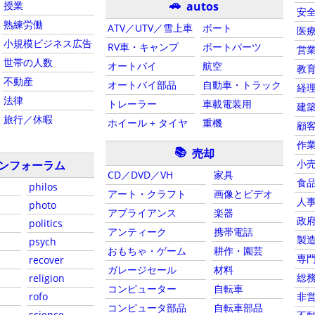
🚗
autos
授業
安
熟練労働
ATV／UTV／雪上車
ボート
医
小規模ビジネス広告
RV車・キャンプ
ボートパーツ
営
世帯の人数
オートバイ
航空
教
不動産
オートバイ部品
自動車・トラック
経
法律
トレーラー
車載電装用
建
旅行／休暇
ホイール + タイヤ
重機
顧
作
📚
売却
小
ンフォーラム
CD／DVD／VH
家具
食
philos
アート・クラフト
画像とビデオ
人
photo
アプライアンス
楽器
政
politics
アンティーク
携帯電話
製
psych
おもちゃ・ゲーム
耕作・園芸
専
recover
ガレージセール
材料
総
religion
コンピューター
自転車
rofo
非
コンピュータ部品
自転車部品
science