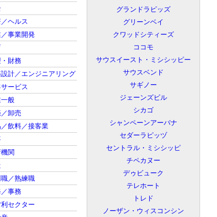
全
グランドラピッズ
療／ヘルス
グリーンベイ
業／事業開発
クワッドシティーズ
ココモ
育
サウスイースト・ミシシッピー
理・財務
サウスベンド
築設計／エンジニアリング
サギノー
客サービス
ジェーンズビル
業一般
シカゴ
売／卸売
シャンペーンアーバナ
品／飲料／接客業
セダーラピッヅ
事
セントラル・ミシシッピ
府機関
チペカヌー
造
デゥビューク
門職／熟練職
テレホート
務／事務
トレド
営利セクター
ノーザン・ウィスコンシン