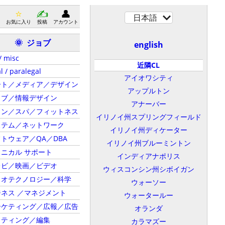
日本語
お気に入り
投稿
アカウント
ジョブ
🌞
english
/ misc
近隣CL
l / paralegal
アイオワシティ
ート／メディア／デザイン
アップルトン
ェブ／情報デザイン
アナーバー
ロン／スパ／フィットネス
イリノイ州スプリングフィールド
ステム／ネットワーク
イリノイ州ディケーター
トウェア／QA／DBA
イリノイ州ブルーミントン
ニカル サポート
インディアナポリス
レビ／映画／ビデオ
ウィスコンシン州シボイガン
イオテクノロジー／科学
ウォーソー
ネス ／マネジメント
ウォータールー
ーケティング／広報／広告
オランダ
イティング／編集
カラマズー