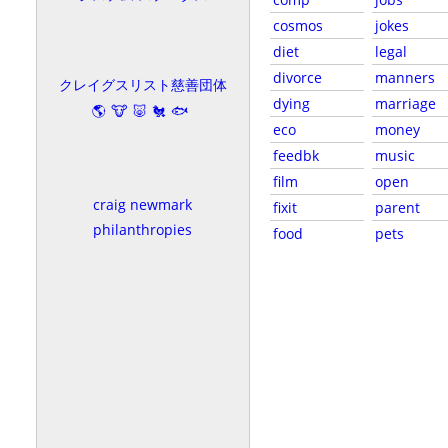
cosmos
jokes
diet
legal
divorce
manners
クレイグスリスト慈善団体
dying
marriage
🌎🐮🐷🐔🐟
eco
money
feedbk
music
film
open
craig newmark
fixit
parent
philanthropies
food
pets