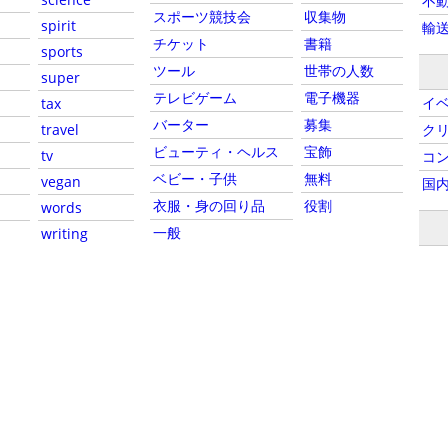
不
スポーツ競技会
収集物
spirit
輸
チケット
書籍
sports
ツール
世帯の人数
super
テレビゲーム
電子機器
イ
tax
バーター
募集
travel
ク
ビューティ・ヘルス
宝飾
tv
コ
ベビー・子供
無料
vegan
国
衣服・身の回り品
役割
words
一般
writing