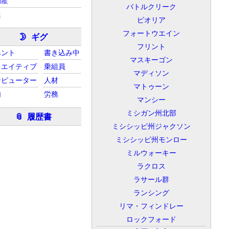
動産
バトルクリーク
送
ピオリア
フォートウエイン
ギグ
🌛
フリント
ベント
書き込み中
マスキーゴン
リエイティブ
乗組員
マディソン
ンピューター
人材
マトゥーン
内
労務
マンシー
ミシガン州北部
履歴書
📎
ミシシッピ州ジャクソン
ミシシッピ州モンロー
ミルウォーキー
ラクロス
ラサール群
ランシング
リマ・フィンドレー
ロックフォード